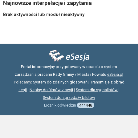
Najnowsze interpelacje i zapytania
Brak aktywności lub moduł nieaktywny
Portal informacyjny przygotowany w oparciu o system
zarządzania pracami Rady Gminy / Miasta i Powiatu
eSesja.pl
Polecamy:
System do zdalnych głosowań
|
Transmisje z obrad
sesji
|
Napisy do filmów z sesji
|
System dla sygnalistów
|
System do sprzedaży biletów
Licznik odwiedzin
444448