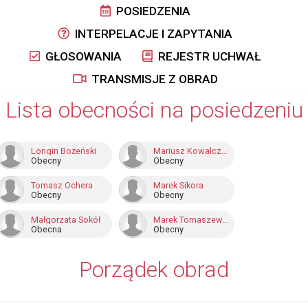
POSIEDZENIA
INTERPELACJE I ZAPYTANIA
GŁOSOWANIA
REJESTR UCHWAŁ
TRANSMISJE Z OBRAD
Lista obecności na posiedzeniu
Longin Bożeński
Mariusz Kowalczuk
Obecny
Obecny
Tomasz Ochera
Marek Sikora
Obecny
Obecny
Małgorzata Sokół
Marek Tomaszewski
Obecna
Obecny
Porządek obrad