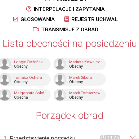
INTERPELACJE I ZAPYTANIA
GŁOSOWANIA
REJESTR UCHWAŁ
TRANSMISJE Z OBRAD
Lista obecności na posiedzeniu
Longin Bożeński
Mariusz Kowalczuk
Obecny
Obecny
Tomasz Ochera
Marek Sikora
Obecny
Obecny
Małgorzata Sokół
Marek Tomaszewski
Obecna
Obecny
Porządek obrad
1.
Przedstawienie porządku
11:25