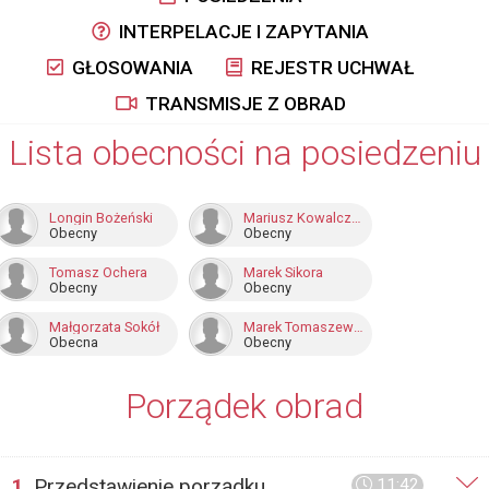
INTERPELACJE I ZAPYTANIA
GŁOSOWANIA
REJESTR UCHWAŁ
TRANSMISJE Z OBRAD
Lista obecności na posiedzeniu
Longin Bożeński
Mariusz Kowalczuk
Obecny
Obecny
Tomasz Ochera
Marek Sikora
Obecny
Obecny
Małgorzata Sokół
Marek Tomaszewski
Obecna
Obecny
Porządek obrad
1.
Przedstawienie porządku
11:42