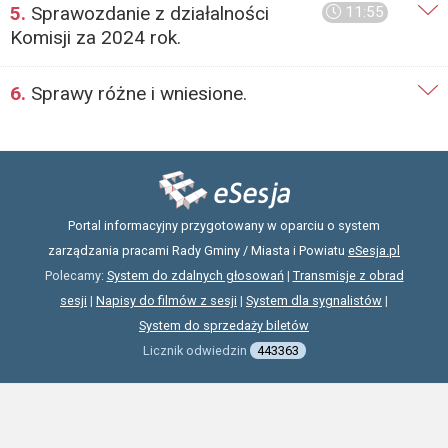
5.
Sprawozdanie z działalności
11:55
Komisji za 2024 rok.
6.
Sprawy różne i wniesione.
Portal informacyjny przygotowany w oparciu o system
zarządzania pracami Rady Gminy / Miasta i Powiatu
eSesja.pl
Polecamy:
System do zdalnych głosowań
|
Transmisje z obrad
sesji
|
Napisy do filmów z sesji
|
System dla sygnalistów
|
System do sprzedaży biletów
Licznik odwiedzin
443363