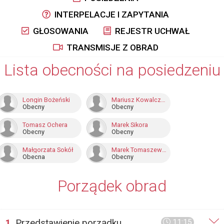
INTERPELACJE I ZAPYTANIA
GŁOSOWANIA
REJESTR UCHWAŁ
TRANSMISJE Z OBRAD
Lista obecności na posiedzeniu
Longin Bożeński
Mariusz Kowalczuk
Obecny
Obecny
Tomasz Ochera
Marek Sikora
Obecny
Obecny
Małgorzata Sokół
Marek Tomaszewski
Obecna
Obecny
Porządek obrad
1.
Przedstawienie porządku
11:15