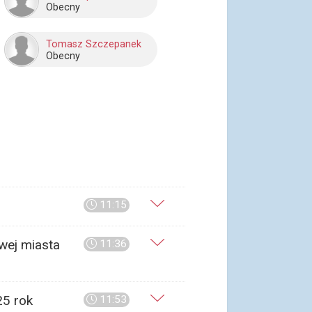
Obecny
Tomasz Szczepanek
Obecny
11:15
wej miasta
11:36
25 rok
11:53