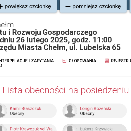
powiększ czcionkę
pomniejsz czcionkę
hełm
tu i Rozwoju Gospodarczego
dniu 26 lutego 2025, godz. 11:00
Urzędu Miasta Chełm, ul. Lubelska 65
NTERPELACJE I ZAPYTANIA
GŁOSOWANIA
REJESTR
D
Lista obecności na posiedzeniu
Kamil Błaszczuk
Longin Bożeński
Obecny
Obecny
Piotr Krawczuk vel Walczuk
Łukasz Krzywicki