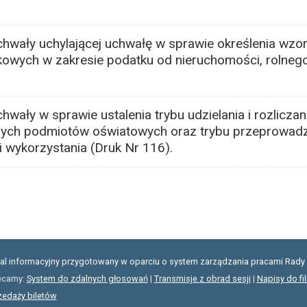
chwały uchylającej uchwałę w sprawie określenia wzo
atkowych w zakresie podatku od nieruchomości, rolnego
wały w sprawie ustalenia trybu udzielania i rozliczani
cznych podmiotów oświatowych oraz trybu przeprowadza
i wykorzystania (Druk Nr 116).
.
tal informacyjny przygotowany w oparciu o system zarządzania pracami Rady 
ecamy:
System do zdalnych głosowań
|
Transmisje z obrad sesji
|
Napisy do fi
zedaży biletów