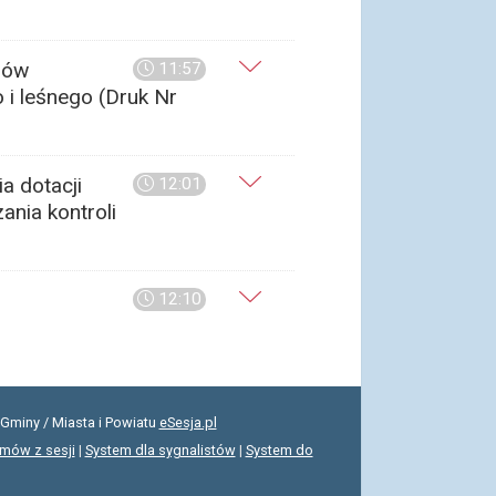
rów
11:57
 i leśnego (Druk Nr
a dotacji
12:01
nia kontroli
12:10
Gminy / Miasta i Powiatu
eSesja.pl
lmów z sesji
|
System dla sygnalistów
|
System do