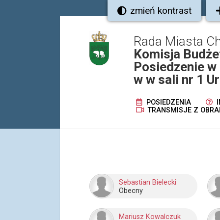
zmień kontrast
Rada Miasta C
Komisja Budże
Posiedzenie w 
w w sali nr 1 
POSIEDZENIA
I
TRANSMISJE Z OBRA
Sebastian Bielecki
Obecny
Mariusz Kowalczuk