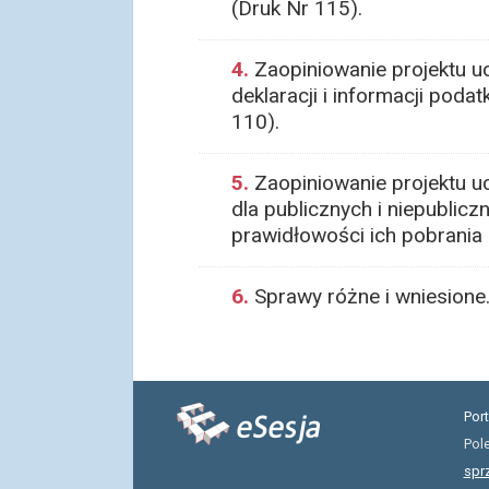
(Druk Nr 115).
4.
Zaopiniowanie projektu u
deklaracji i informacji pod
110).
5.
Zaopiniowanie projektu uch
dla publicznych i niepubli
prawidłowości ich pobrania 
6.
Sprawy różne i wniesione
Por
Pol
spr