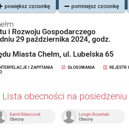
powiększ czcionkę
pomniejsz czcionkę
hełm
tu i Rozwoju Gospodarczego
dniu 29 października 2024, godz.
zędu Miasta Chełm, ul. Lubelska 65
NTERPELACJE I ZAPYTANIA
GŁOSOWANIA
REJESTR
D
Lista obecności na posiedzeniu
Kamil Błaszczuk
Longin Bożeński
Obecny
Obecny