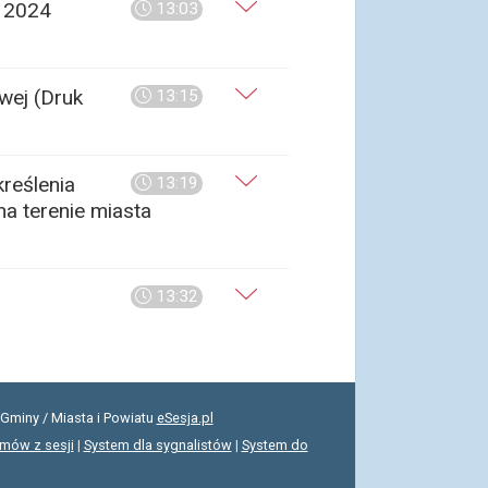
k 2024
13:03
wej (Druk
13:15
reślenia
13:19
a terenie miasta
13:32
Gminy / Miasta i Powiatu
eSesja.pl
lmów z sesji
|
System dla sygnalistów
|
System do