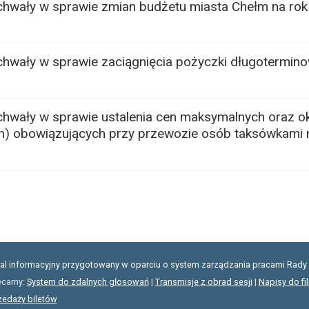
chwały w sprawie zmian budżetu miasta Chełm na ro
chwały w sprawie zaciągnięcia pożyczki długotermino
chwały w sprawie ustalenia cen maksymalnych oraz ok
ch) obowiązujących przy przewozie osób taksówkami n
.
tal informacyjny przygotowany w oparciu o system zarządzania pracami Rady 
ecamy:
System do zdalnych głosowań
|
Transmisje z obrad sesji
|
Napisy do fi
zedaży biletów