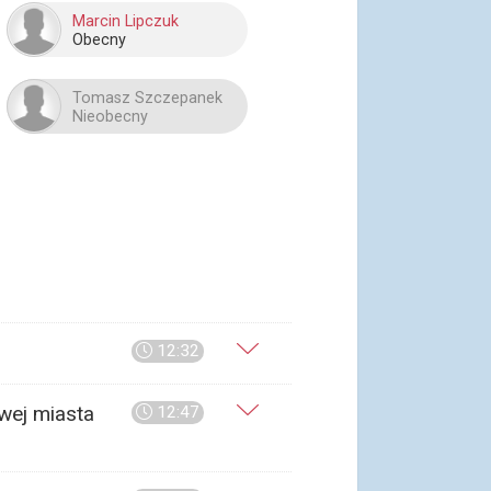
Marcin Lipczuk
Obecny
Tomasz Szczepanek
Nieobecny
12:32
wej miasta
12:47