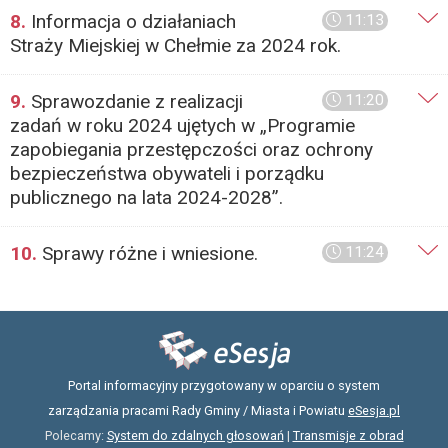
8.
Informacja o działaniach
11:13
Straży Miejskiej w Chełmie za 2024 rok.
9.
Sprawozdanie z realizacji
11:20
zadań w roku 2024 ujętych w „Programie
zapobiegania przestępczości oraz ochrony
bezpieczeństwa obywateli i porządku
publicznego na lata 2024-2028”.
10.
Sprawy różne i wniesione.
11:24
Portal informacyjny przygotowany w oparciu o system
zarządzania pracami Rady Gminy / Miasta i Powiatu
eSesja.pl
Polecamy:
System do zdalnych głosowań
|
Transmisje z obrad