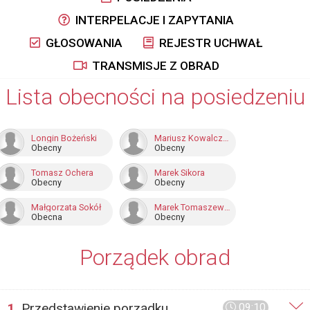
INTERPELACJE I ZAPYTANIA
GŁOSOWANIA
REJESTR UCHWAŁ
TRANSMISJE Z OBRAD
Lista obecności na posiedzeniu
Longin Bożeński
Mariusz Kowalczuk
Obecny
Obecny
Tomasz Ochera
Marek Sikora
Obecny
Obecny
Małgorzata Sokół
Marek Tomaszewski
Obecna
Obecny
Porządek obrad
1.
Przedstawienie porządku
09:10