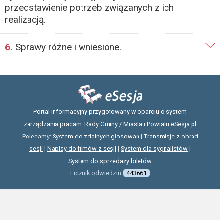
przedstawienie potrzeb związanych z ich
realizacją.
6.
Sprawy różne i wniesione.
Portal informacyjny przygotowany w oparciu o system
zarządzania pracami Rady Gminy / Miasta i Powiatu
eSesja.pl
Polecamy:
System do zdalnych głosowań
|
Transmisje z obrad
sesji
|
Napisy do filmów z sesji
|
System dla sygnalistów
|
System do sprzedaży biletów
Licznik odwiedzin
443661