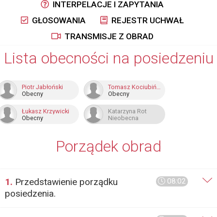
INTERPELACJE I ZAPYTANIA
GŁOSOWANIA
REJESTR UCHWAŁ
TRANSMISJE Z OBRAD
Lista obecności na posiedzeniu
Piotr Jabłoński
Tomasz Kociubiński
Obecny
Obecny
Łukasz Krzywicki
Katarzyna Rot
Obecny
Nieobecna
Porządek obrad
1.
Przedstawienie porządku
08:02
posiedzenia.