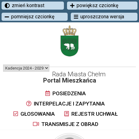
zmień kontrast
powiększ czcionkę
pomniejsz czcionkę
uproszczona wersja
Rada Miasta Chełm
Portal Mieszkańca
POSIEDZENIA
INTERPELACJE I ZAPYTANIA
GŁOSOWANIA
REJESTR UCHWAŁ
TRANSMISJE Z OBRAD