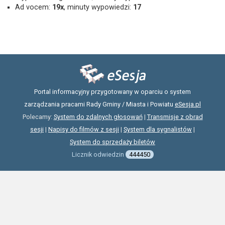
Ad vocem:
19x
, minuty wypowiedzi:
17
Portal informacyjny przygotowany w oparciu o system
zarządzania pracami Rady Gminy / Miasta i Powiatu
eSesja.pl
Polecamy:
System do zdalnych głosowań
|
Transmisje z obrad
sesji
|
Napisy do filmów z sesji
|
System dla sygnalistów
|
System do sprzedaży biletów
Licznik odwiedzin
444450