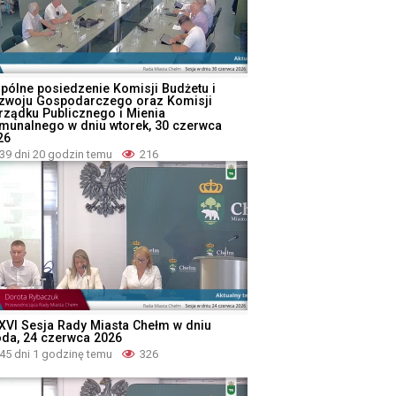
pólne posiedzenie Komisji Budżetu i
zwoju Gospodarczego oraz Komisji
rządku Publicznego i Mienia
munalnego w dniu wtorek, 30 czerwca
26
39 dni 20 godzin temu
216
XVI Sesja Rady Miasta Chełm w dniu
oda, 24 czerwca 2026
45 dni 1 godzinę temu
326