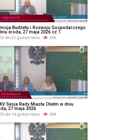
misja Budżetu i Rozwoju Gospodarczego
dniu środa, 27 maja 2026 cz.1
72 dni 21 godzin temu
359
XV Sesja Rady Miasta Chełm w dniu
oda, 27 maja 2026
73 dni 14 godzin temu
599