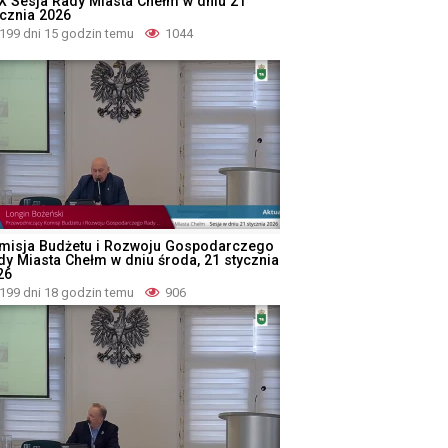
X Sesja Rady Miasta Chełm w dniu 21
ycznia 2026
199 dni 15 godzin temu
1044
misja Budżetu i Rozwoju Gospodarczego
dy Miasta Chełm w dniu środa, 21 stycznia
26
199 dni 18 godzin temu
906