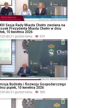
XIII Sesja Rady Miasta Chełm zwołana na
iosek Prezydenta Miasta Chełm w dniu
tek, 10 kwietnia 2026
120 dni 21 godzin temu
673
misja Budżetu i Rozwoju Gospodarczego
niu piątek, 10 kwietnia 2026
120 dni 21 godzin temu
500