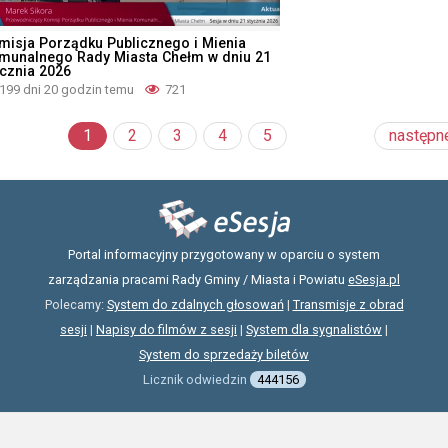
misja Porządku Publicznego i Mienia
munalnego Rady Miasta Chełm w dniu 21
ycznia 2026
199 dni 20 godzin temu
721
1
2
3
4
5
następn
Portal informacyjny przygotowany w oparciu o system
zarządzania pracami Rady Gminy / Miasta i Powiatu
eSesja.pl
Polecamy:
System do zdalnych głosowań
|
Transmisje z obrad
sesji
|
Napisy do filmów z sesji
|
System dla sygnalistów
|
System do sprzedaży biletów
Licznik odwiedzin
444156