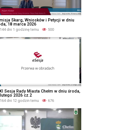
misja Skarg, Wniosków i Petycji w dniu
oda, 18 marca 2026
144 dni 1 godzinę temu
500
XI Sesja Rady Miasta Chełm w dniu środa,
 lutego 2026 cz.2
164 dni 12 godzin temu
676