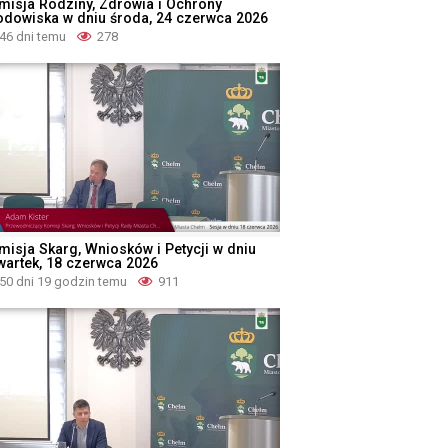
misja Rodziny, Zdrowia i Ochrony
odowiska w dniu środa, 24 czerwca 2026
46 dni temu
278
misja Skarg, Wniosków i Petycji w dniu
wartek, 18 czerwca 2026
50 dni 19 godzin temu
911