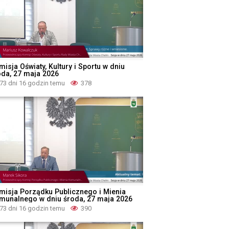
isja Oświaty, Kultury i Sportu w dniu
oda, 27 maja 2026
73 dni 16 godzin temu
378
misja Porządku Publicznego i Mienia
munalnego w dniu środa, 27 maja 2026
73 dni 16 godzin temu
390