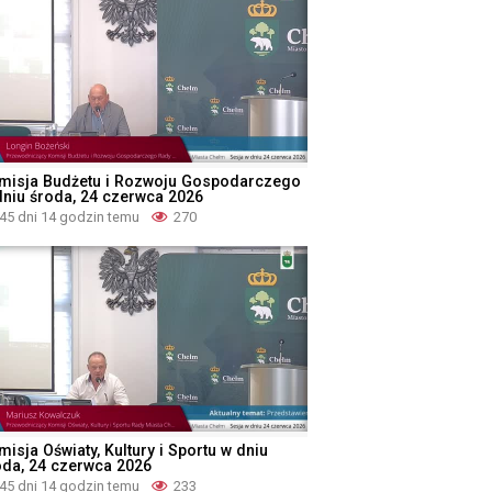
misja Budżetu i Rozwoju Gospodarczego
dniu środa, 24 czerwca 2026
45 dni 14 godzin temu
270
isja Oświaty, Kultury i Sportu w dniu
oda, 24 czerwca 2026
45 dni 14 godzin temu
233