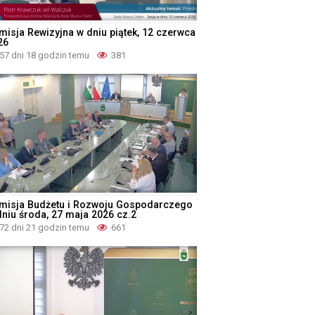
misja Rewizyjna w dniu piątek, 12 czerwca
26
57 dni 18 godzin temu
381
misja Budżetu i Rozwoju Gospodarczego
dniu środa, 27 maja 2026 cz.2
72 dni 21 godzin temu
661