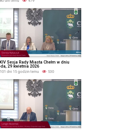
80 dni temu
479
XIV Sesja Rady Miasta Chełm w dniu
oda, 29 kwietnia 2026
101 dni 15 godzin temu
530