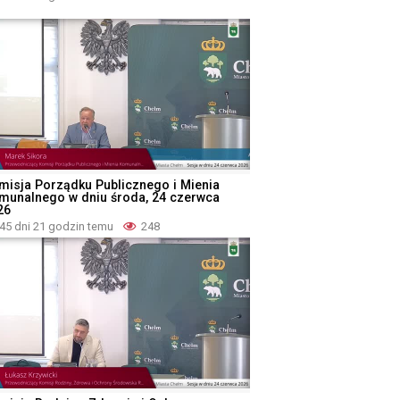
misja Porządku Publicznego i Mienia
munalnego w dniu środa, 24 czerwca
26
45 dni 21 godzin temu
248