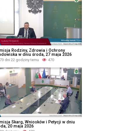
misja Rodziny, Zdrowia i Ochrony
odowiska w dniu środa, 27 maja 2026
73 dni 22 godziny temu
470
misja Skarg, Wniosków i Petycji w dniu
oda, 20 maja 2026