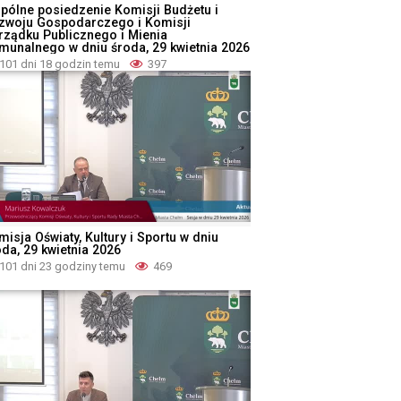
pólne posiedzenie Komisji Budżetu i
zwoju Gospodarczego i Komisji
rządku Publicznego i Mienia
munalnego w dniu środa, 29 kwietnia 2026
101 dni 18 godzin temu
397
isja Oświaty, Kultury i Sportu w dniu
oda, 29 kwietnia 2026
101 dni 23 godziny temu
469