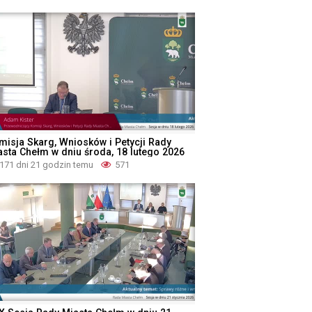
misja Skarg, Wniosków i Petycji Rady
asta Chełm w dniu środa, 18 lutego 2026
171 dni 21 godzin temu
571