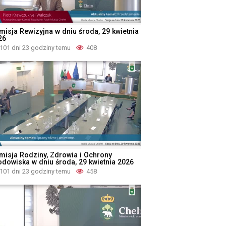
misja Rewizyjna w dniu środa, 29 kwietnia
26
101 dni 23 godziny temu
408
misja Rodziny, Zdrowia i Ochrony
odowiska w dniu środa, 29 kwietnia 2026
101 dni 23 godziny temu
458