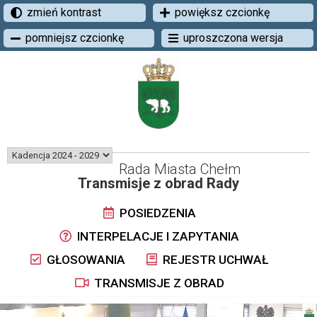
zmień kontrast
powiększ czcionkę
pomniejsz czcionkę
uproszczona wersja
Rada Miasta Chełm
Transmisje z obrad Rady
POSIEDZENIA
INTERPELACJE I ZAPYTANIA
GŁOSOWANIA
REJESTR UCHWAŁ
TRANSMISJE Z OBRAD