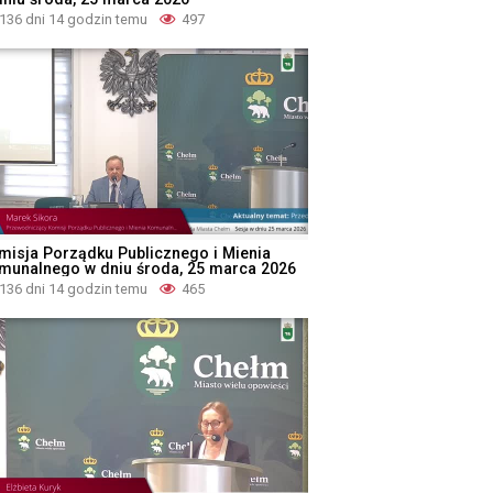
136 dni 14 godzin temu
497
misja Porządku Publicznego i Mienia
munalnego w dniu środa, 25 marca 2026
136 dni 14 godzin temu
465