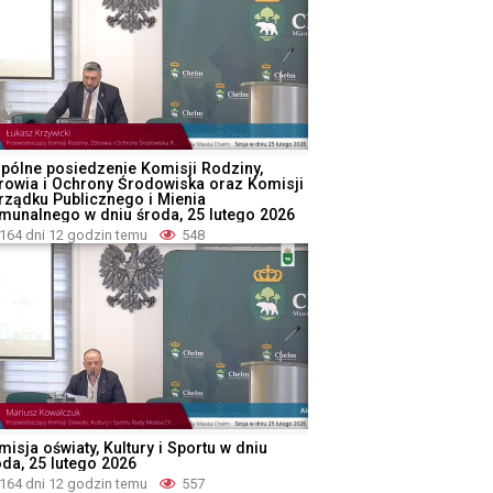
pólne posiedzenie Komisji Rodziny,
rowia i Ochrony Środowiska oraz Komisji
rządku Publicznego i Mienia
munalnego w dniu środa, 25 lutego 2026
164 dni 12 godzin temu
548
isja oświaty, Kultury i Sportu w dniu
oda, 25 lutego 2026
164 dni 12 godzin temu
557