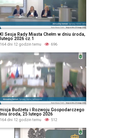
XI Sesja Rady Miasta Chełm w dniu środa,
 lutego 2026 cz.1
164 dni 12 godzin temu
696
misja Budżetu i Rozwoju Gospodarczego
dniu środa, 25 lutego 2026
164 dni 12 godzin temu
512