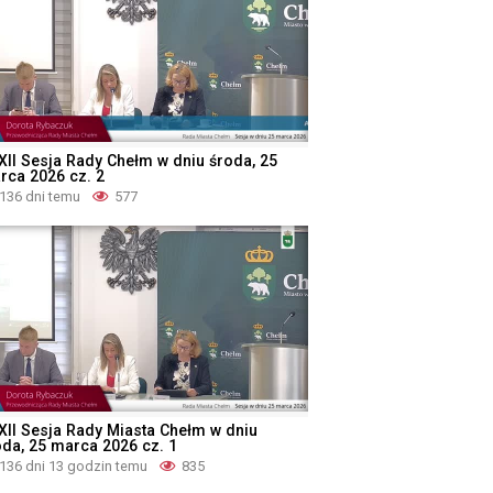
XII Sesja Rady Chełm w dniu środa, 25
rca 2026 cz. 2
136 dni temu
577
XII Sesja Rady Miasta Chełm w dniu
oda, 25 marca 2026 cz. 1
136 dni 13 godzin temu
835