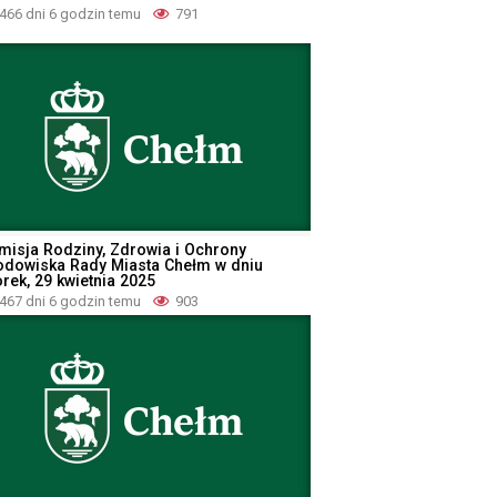
466 dni 6 godzin temu
791
misja Rodziny, Zdrowia i Ochrony
odowiska Rady Miasta Chełm w dniu
rek, 29 kwietnia 2025
467 dni 6 godzin temu
903