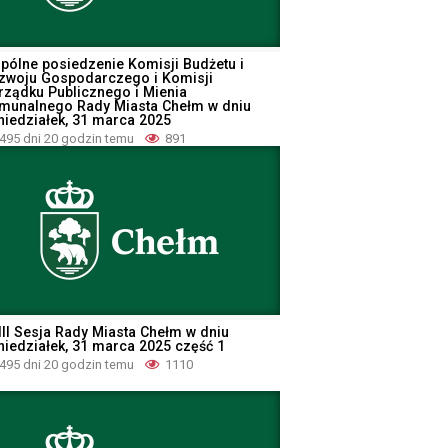
pólne posiedzenie Komisji Budżetu i
zwoju Gospodarczego i Komisji
rządku Publicznego i Mienia
munalnego Rady Miasta Chełm w dniu
niedziałek, 31 marca 2025
495 dni 20 godzin temu
891
III Sesja Rady Miasta Chełm w dniu
niedziałek, 31 marca 2025 część 1
495 dni 20 godzin temu
1110