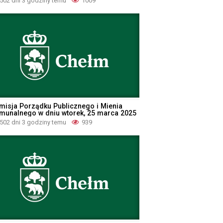
502 dni 3 godziny temu
1009
misja Porządku Publicznego i Mienia
munalnego w dniu wtorek, 25 marca 2025
502 dni 3 godziny temu
939