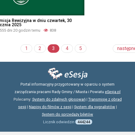
misja Rewizyjna w dniu czwartek, 30
ycznia 2025
555 dni 20 godzin temu
838
1
2
3
4
5
następn
Portal informacyjny przygotowany w oparciu o system
zarządzania pracami Rady Gminy / Miasta i Powiatu
eSesja.pl
Polecamy:
System do zdalnych głosowań
|
Transmisje z obrad
sesji
|
Napisy do filmów z sesji
|
System dla sygnalistów
|
System do sprzedaży biletów
Licznik odwiedzin
444244