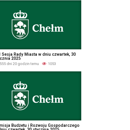
I Sesja Rady Miasta w dniu czwartek, 30
ycznia 2025
555 dni 20 godzin temu
1053
misja Budżetu i Rozwoju Gospodarczego
dniu czwartek, 30 stycznia 2025