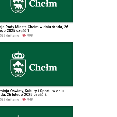
sja Rady Miasta Chełm w dniu środa, 26
tego 2025 część 1
529 dni temu
998
isja Oświaty, Kultury i Sportu w dniu
oda, 26 lutego 2025 część 2
529 dni temu
948