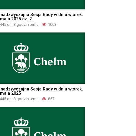
 nadzwyczajna Sesja Rady w dniu wtorek,
 maja 2025 cz. 2
445 dni 8 godzin temu
1003
 nadzywczajna Sesja Rady w dniu wtorek,
 maja 2025
445 dni 8 godzin temu
857