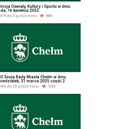
isja Oświaty, Kultury i Sportu w dniu
oda, 16 kwietnia 2025
479 dni 6 godzin temu
988
III Sesja Rady Miasta Chełm w dniu
niedziałek, 31 marca 2025 część 2
495 dni 20 godzin temu
1063