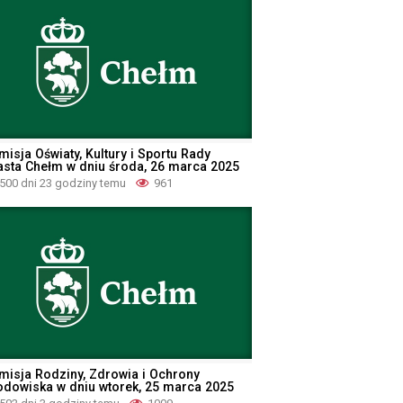
misja Oświaty, Kultury i Sportu Rady
asta Chełm w dniu środa, 26 marca 2025
500 dni 23 godziny temu
961
misja Rodziny, Zdrowia i Ochrony
odowiska w dniu wtorek, 25 marca 2025