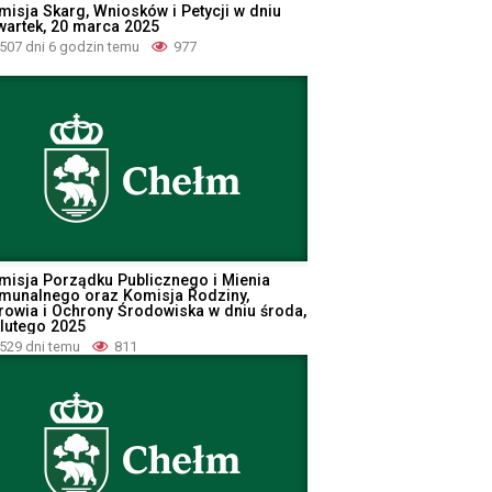
misja Skarg, Wniosków i Petycji w dniu
wartek, 20 marca 2025
507 dni 6 godzin temu
977
misja Porządku Publicznego i Mienia
munalnego oraz Komisja Rodziny,
rowia i Ochrony Środowiska w dniu środa,
 lutego 2025
529 dni temu
811