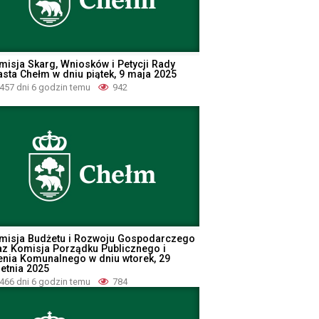
misja Skarg, Wniosków i Petycji Rady
asta Chełm w dniu piątek, 9 maja 2025
457 dni 6 godzin temu
942
misja Budżetu i Rozwoju Gospodarczego
az Komisja Porządku Publicznego i
enia Komunalnego w dniu wtorek, 29
ietnia 2025
466 dni 6 godzin temu
784