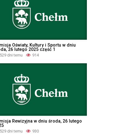
isja Oświaty, Kultury i Sportu w dniu
oda, 26 lutego 2025 część 1
529 dni temu
914
misja Rewizyjna w dniu środa, 26 lutego
25
529 dni temu
930