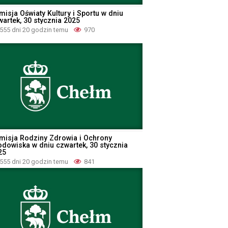
misja Oświaty Kultury i Sportu w dniu
wartek, 30 stycznia 2025
555 dni 20 godzin temu
970
misja Rodziny Zdrowia i Ochrony
odowiska w dniu czwartek, 30 stycznia
25
555 dni 20 godzin temu
841