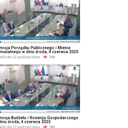
misja Porządku Publicznego i Mienia
munalnego w dniu środa, 4 czerwca 2025
430 dni 22 godziny temu
768
misja Budżetu i Rozwoju Gospodarczego
dniu środa, 4 czerwca 2025
430 dni 22 godziny temu
780