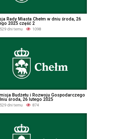
sja Rady Miasta Chełm w dniu środa, 26
tego 2025 część 2
529 dni temu
1098
misja Budżetu i Rozwoju Gospodarczego
dniu środa, 26 lutego 2025
529 dni temu
874