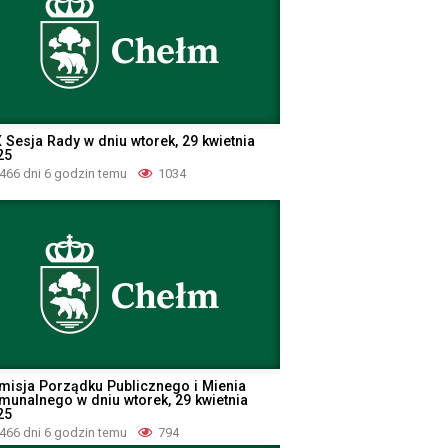
X Sesja Rady w dniu wtorek, 29 kwietnia
25
466 dni 6 godzin temu
1034
misja Porządku Publicznego i Mienia
munalnego w dniu wtorek, 29 kwietnia
25
466 dni 6 godzin temu
794