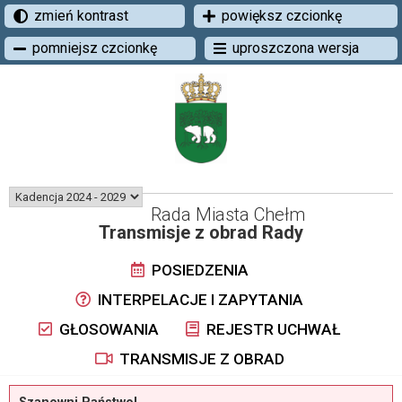
zmień kontrast
powiększ czcionkę
pomniejsz czcionkę
uproszczona wersja
Rada Miasta Chełm
Transmisje z obrad Rady
POSIEDZENIA
INTERPELACJE I ZAPYTANIA
GŁOSOWANIA
REJESTR UCHWAŁ
TRANSMISJE Z OBRAD