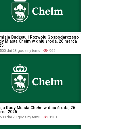
misja Budżetu i Rozwoju Gospodarczego
dy Miasta Chełm w dniu środa, 26 marca
25
500 dni 23 godziny temu
965
sja Rady Miasta Chełm w dniu środa, 26
rca 2025
500 dni 23 godziny temu
1201