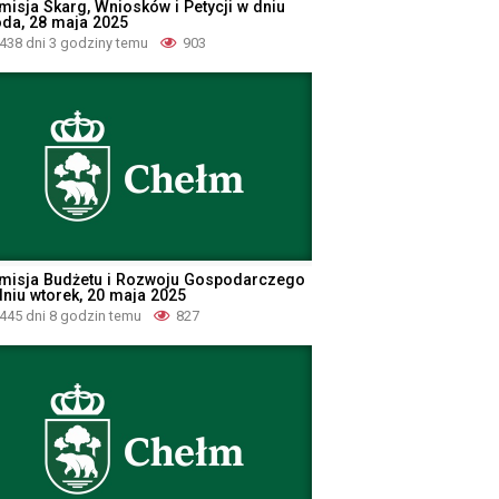
misja Skarg, Wniosków i Petycji w dniu
oda, 28 maja 2025
438 dni 3 godziny temu
903
misja Budżetu i Rozwoju Gospodarczego
dniu wtorek, 20 maja 2025
445 dni 8 godzin temu
827