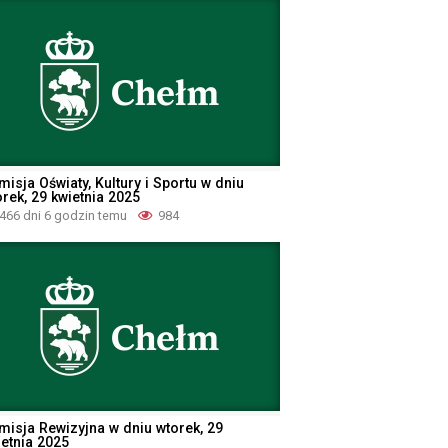
isja Oświaty, Kultury i Sportu w dniu
rek, 29 kwietnia 2025
466 dni 6 godzin temu
984
misja Rewizyjna w dniu wtorek, 29
ietnia 2025