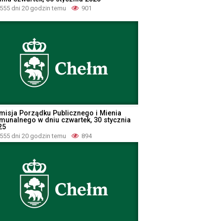
555 dni 20 godzin temu
901
misja Porządku Publicznego i Mienia
munalnego w dniu czwartek, 30 stycznia
25
555 dni 20 godzin temu
894