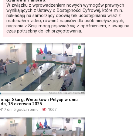
Szanowni Państwo!
W związku z wprowadzeniem nowych wymogów prawnych
wynikających z Ustawy o Dostępności Cyfrowej, które m.in.
nakładają na samorządy obowiązek udostępniania wraz z
materiałem video, również napisów dla osób niesłyszących,
nagrania z Sesji mogą pojawiać się z opóźnieniem, z uwagi na
czas potrzebny do ich przygotowania.
misja Skarg, Wniosków i Petycji w dniu
oda, 18 czerwca 2025
417 dni 5 godzin temu
1067