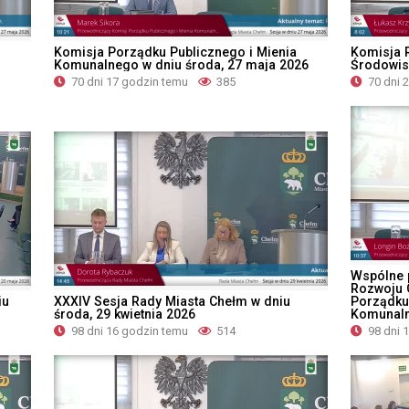
Komisja Porządku Publicznego i Mienia
Komisja 
Komunalnego w dniu środa, 27 maja 2026
Środowis
70 dni 17 godzin temu
385
70 dni 
Wspólne 
Rozwoju 
iu
XXXIV Sesja Rady Miasta Chełm w dniu
Porządku
środa, 29 kwietnia 2026
Komunaln
98 dni 16 godzin temu
514
98 dni 