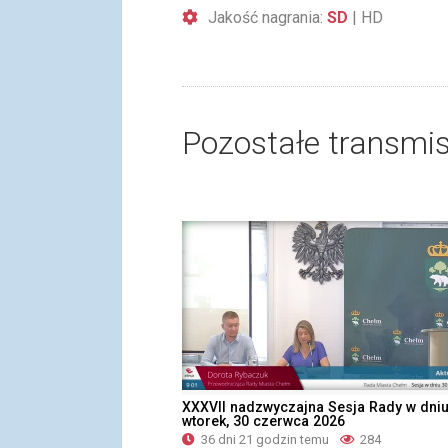
Jakość nagrania:
SD
|
HD
Pozostałe transmis
XXXVII nadzwyczajna Sesja Rady w dni
wtorek, 30 czerwca 2026
36 dni 21 godzin temu
284