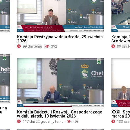
Komisja Rewizyjna w dniu środa, 29 kwietnia
Komisja 
2026
Środowisk
99 dni temu
392
99 dni 
a na
iu
Komisja Budżetu i Rozwoju Gospodarczego
XXXII Ses
w dniu piątek, 10 kwietnia 2026
marca 20
117 dni 22 godziny temu
493
133 dni