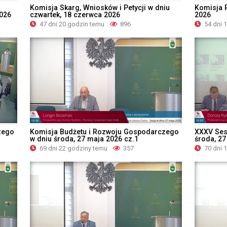
Komisja Skarg, Wniosków i Petycji w dniu
Komisja R
2026
czwartek, 18 czerwca 2026
2026
47 dni 20 godzin temu
896
54 dni 
zego
Komisja Budżetu i Rozwoju Gospodarczego
XXXV Ses
w dniu środa, 27 maja 2026 cz.1
środa, 27
69 dni 22 godziny temu
357
70 dni 