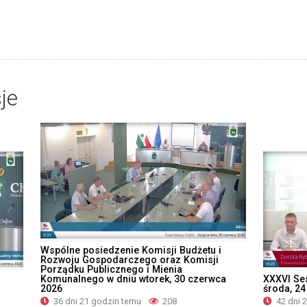
je
Wspólne posiedzenie Komisji Budżetu i
Rozwoju Gospodarczego oraz Komisji
Porządku Publicznego i Mienia
u
Komunalnego w dniu wtorek, 30 czerwca
XXXVI Se
2026
środa, 2
36 dni 21 godzin temu
208
42 dni 