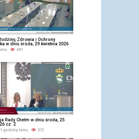
Rodziny, Zdrowia i Ochrony
a w dniu środa, 29 kwietnia 2026
temu
441
ja Rady Chełm w dniu środa, 25
26 cz. 2
 1 godzinę temu
572