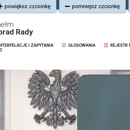
powiększ czcionkę
pomniejsz czcionkę
hełm
brad Rady
NTERPELACJE I ZAPYTANIA
GŁOSOWANIA
REJESTR
D