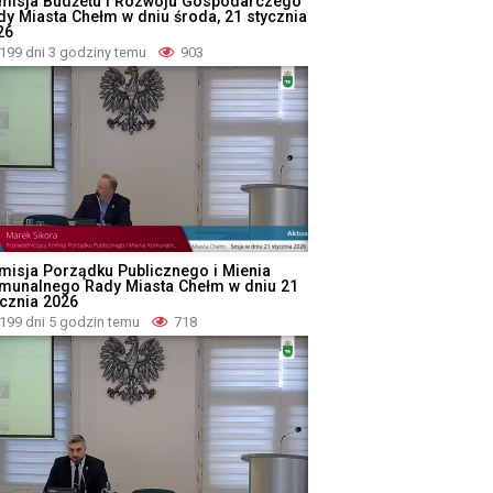
misja Budżetu i Rozwoju Gospodarczego
dy Miasta Chełm w dniu środa, 21 stycznia
26
199 dni 3 godziny temu
903
misja Porządku Publicznego i Mienia
munalnego Rady Miasta Chełm w dniu 21
ycznia 2026
199 dni 5 godzin temu
718