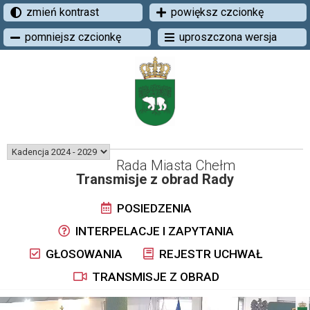
zmień kontrast
powiększ czcionkę
pomniejsz czcionkę
uproszczona wersja
Rada Miasta Chełm
Transmisje z obrad Rady
POSIEDZENIA
INTERPELACJE I ZAPYTANIA
GŁOSOWANIA
REJESTR UCHWAŁ
TRANSMISJE Z OBRAD