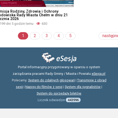
misja Rodziny, Zdrowia i Ochrony
odowiska Rady Miasta Chełm w dniu 21
ycznia 2026
199 dni 5 godzin temu
630
1
2
3
4
5
następn
Portal informacyjny przygotowany w oparciu o system
zarządzania pracami Rady Gminy / Miasta i Powiatu
eSesja.pl
Polecamy:
System do zdalnych głosowań
|
Transmisje z obrad
sesji
|
Napisy do filmów z sesji
|
System dla sygnalistów
|
System do sprzedaży biletów
Licznik odwiedzin
443996