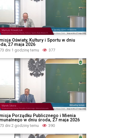
isja Oświaty, Kultury i Sportu w dniu
oda, 27 maja 2026
73 dni 1 godzinę temu
377
misja Porządku Publicznego i Mienia
munalnego w dniu środa, 27 maja 2026
73 dni 2 godziny temu
390