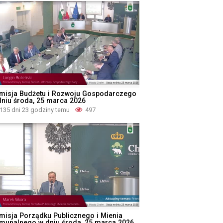
misja Budżetu i Rozwoju Gospodarczego
dniu środa, 25 marca 2026
135 dni 23 godziny temu
497
misja Porządku Publicznego i Mienia
munalnego w dniu środa, 25 marca 2026