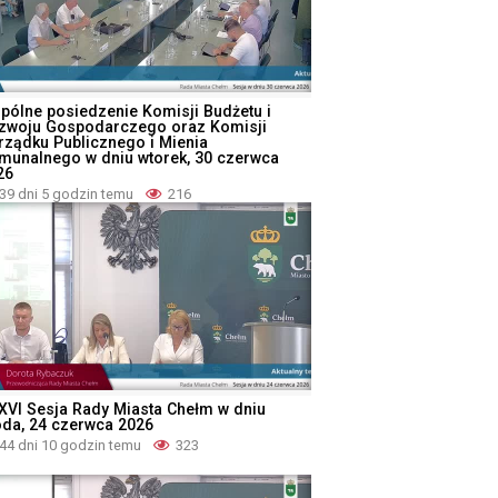
pólne posiedzenie Komisji Budżetu i
zwoju Gospodarczego oraz Komisji
rządku Publicznego i Mienia
munalnego w dniu wtorek, 30 czerwca
26
39 dni 5 godzin temu
216
XVI Sesja Rady Miasta Chełm w dniu
oda, 24 czerwca 2026
44 dni 10 godzin temu
323