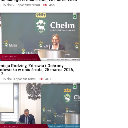
135 dni 23 godziny temu
465
misja Rodziny, Zdrowia i Ochrony
odowiska w dniu środa, 25 marca 2026,
 2
136 dni 8 godzin temu
487