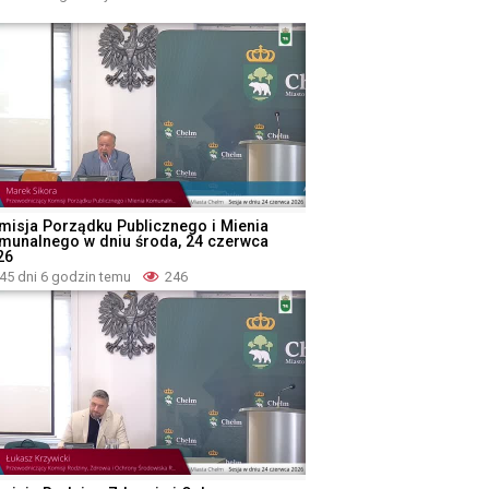
misja Porządku Publicznego i Mienia
munalnego w dniu środa, 24 czerwca
26
45 dni 6 godzin temu
246