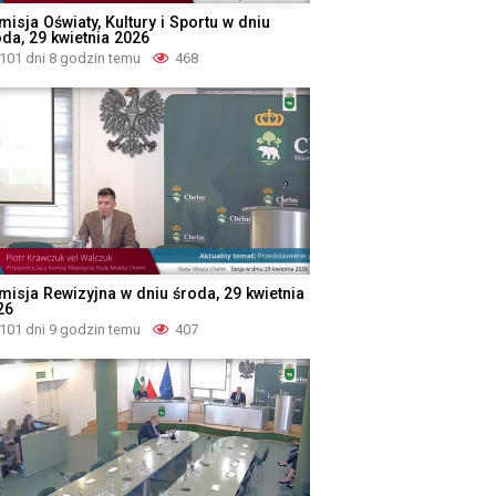
isja Oświaty, Kultury i Sportu w dniu
oda, 29 kwietnia 2026
101 dni 8 godzin temu
468
misja Rewizyjna w dniu środa, 29 kwietnia
26
101 dni 9 godzin temu
407