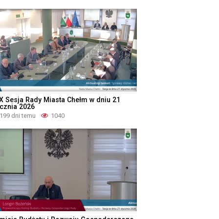
X Sesja Rady Miasta Chełm w dniu 21
ycznia 2026
199 dni temu
1040