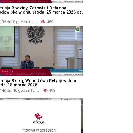
misja Rodziny, Zdrowia i Ochrony
odowiska w dniu środa, 25 marca 2026 cz.
136 dni 8 godzin temu
489
misja Skarg, Wniosków i Petycji w dniu
oda, 18 marca 2026
143 dni 10 godzin temu
498