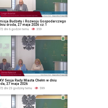
misja Budżetu i Rozwoju Gospodarczego
dniu środa, 27 maja 2026 cz.1
72 dni 6 godzin temu
359
XV Sesja Rady Miasta Chełm w dniu
oda, 27 maja 2026
72 dni 23 godziny temu
599