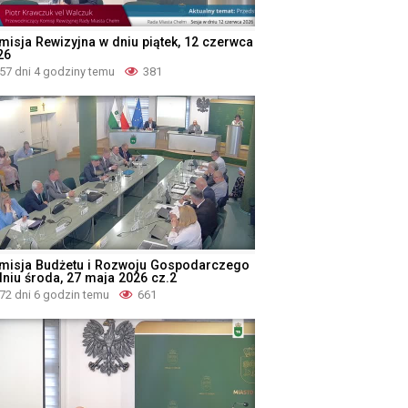
misja Rewizyjna w dniu piątek, 12 czerwca
26
57 dni 4 godziny temu
381
misja Budżetu i Rozwoju Gospodarczego
dniu środa, 27 maja 2026 cz.2
72 dni 6 godzin temu
661