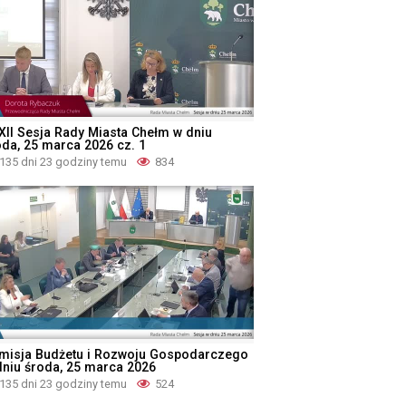
XII Sesja Rady Miasta Chełm w dniu
oda, 25 marca 2026 cz. 1
135 dni 23 godziny temu
834
misja Budżetu i Rozwoju Gospodarczego
dniu środa, 25 marca 2026
135 dni 23 godziny temu
524