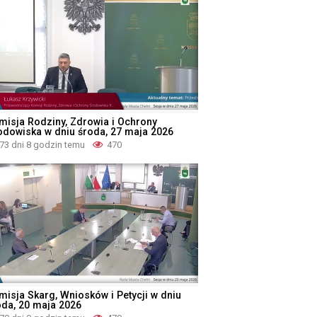
misja Rodziny, Zdrowia i Ochrony
odowiska w dniu środa, 27 maja 2026
73 dni 8 godzin temu
470
misja Skarg, Wniosków i Petycji w dniu
oda, 20 maja 2026