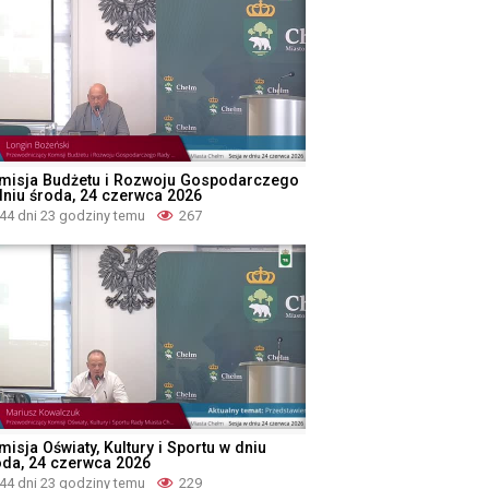
misja Budżetu i Rozwoju Gospodarczego
dniu środa, 24 czerwca 2026
44 dni 23 godziny temu
267
isja Oświaty, Kultury i Sportu w dniu
oda, 24 czerwca 2026
44 dni 23 godziny temu
229