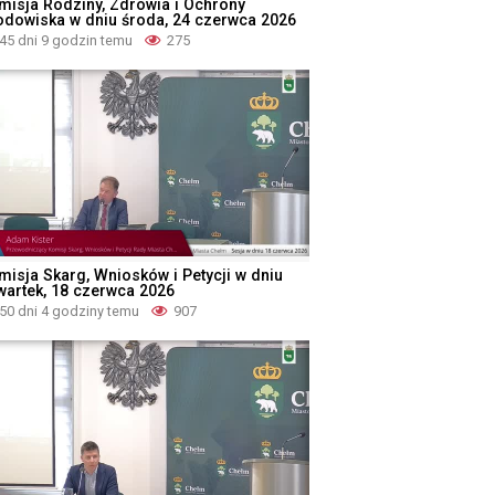
misja Rodziny, Zdrowia i Ochrony
odowiska w dniu środa, 24 czerwca 2026
45 dni 9 godzin temu
275
misja Skarg, Wniosków i Petycji w dniu
wartek, 18 czerwca 2026
50 dni 4 godziny temu
907