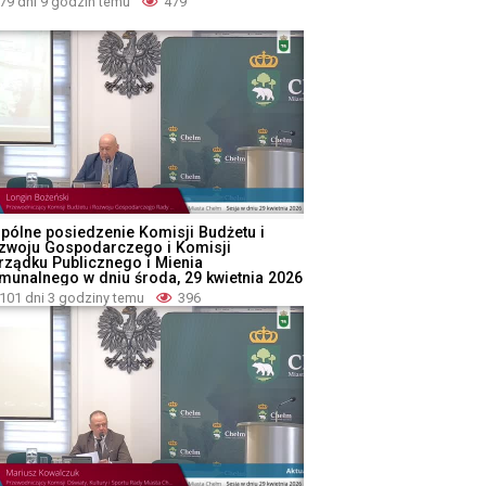
79 dni 9 godzin temu
479
pólne posiedzenie Komisji Budżetu i
zwoju Gospodarczego i Komisji
rządku Publicznego i Mienia
munalnego w dniu środa, 29 kwietnia 2026
101 dni 3 godziny temu
396