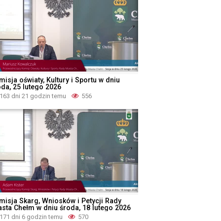
isja oświaty, Kultury i Sportu w dniu
oda, 25 lutego 2026
163 dni 21 godzin temu
556
misja Skarg, Wniosków i Petycji Rady
asta Chełm w dniu środa, 18 lutego 2026
171 dni 6 godzin temu
570