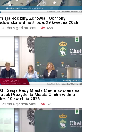
misja Rodziny, Zdrowia i Ochrony
odowiska w dniu środa, 29 kwietnia 2026
101 dni 9 godzin temu
458
XIII Sesja Rady Miasta Chełm zwołana na
iosek Prezydenta Miasta Chełm w dniu
tek, 10 kwietnia 2026
120 dni 6 godzin temu
673