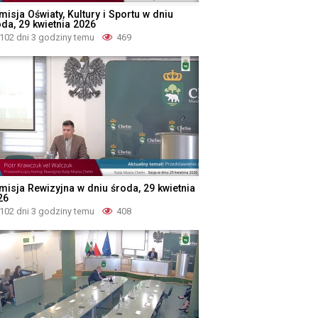
isja Oświaty, Kultury i Sportu w dniu
oda, 29 kwietnia 2026
102 dni 3 godziny temu
469
misja Rewizyjna w dniu środa, 29 kwietnia
26
102 dni 3 godziny temu
408