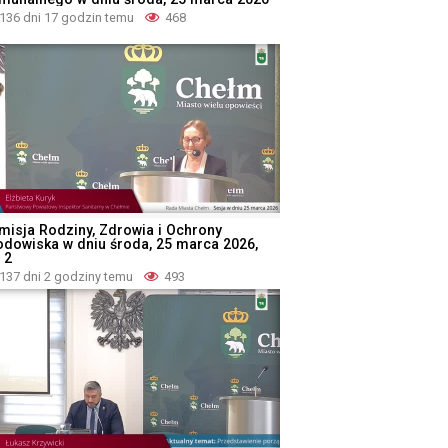
136 dni 17 godzin temu
468
misja Rodziny, Zdrowia i Ochrony
odowiska w dniu środa, 25 marca 2026,
 2
137 dni 2 godziny temu
493