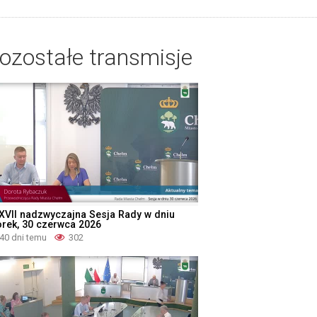
ozostałe transmisje
XVII nadzwyczajna Sesja Rady w dniu
orek, 30 czerwca 2026
40 dni temu
302