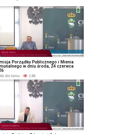
misja Porządku Publicznego i Mienia
munalnego w dniu środa, 24 czerwca
26
46 dni temu
248