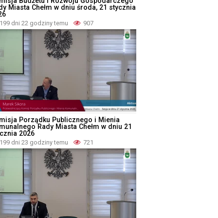
misja Budżetu i Rozwoju Gospodarczego
dy Miasta Chełm w dniu środa, 21 stycznia
26
199 dni 22 godziny temu
907
misja Porządku Publicznego i Mienia
munalnego Rady Miasta Chełm w dniu 21
ycznia 2026
199 dni 23 godziny temu
721