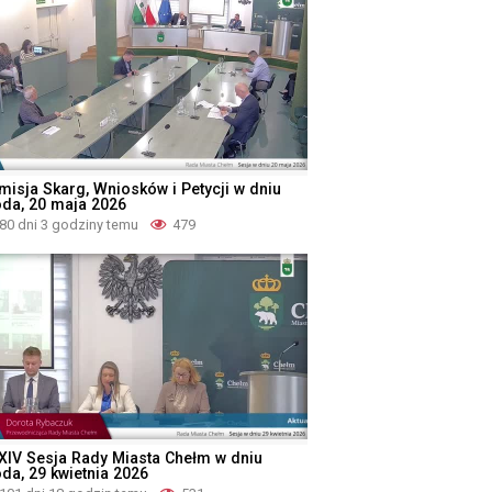
misja Skarg, Wniosków i Petycji w dniu
oda, 20 maja 2026
80 dni 3 godziny temu
479
XIV Sesja Rady Miasta Chełm w dniu
oda, 29 kwietnia 2026