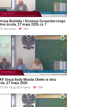
misja Budżetu i Rozwoju Gospodarczego
dniu środa, 27 maja 2026 cz.1
73 dni temu
360
XV Sesja Rady Miasta Chełm w dniu
oda, 27 maja 2026
73 dni 18 godzin temu
599