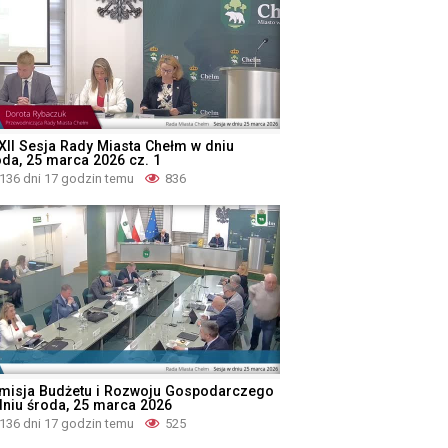
XII Sesja Rady Miasta Chełm w dniu
oda, 25 marca 2026 cz. 1
136 dni 17 godzin temu
836
misja Budżetu i Rozwoju Gospodarczego
dniu środa, 25 marca 2026
136 dni 17 godzin temu
525