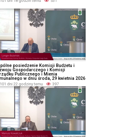
101 dni 18 godzin temu
531
pólne posiedzenie Komisji Budżetu i
zwoju Gospodarczego i Komisji
rządku Publicznego i Mienia
munalnego w dniu środa, 29 kwietnia 2026
101 dni 22 godziny temu
397