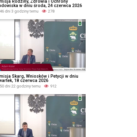
misja Rodziny, Zdrowia i Ochrony
odowiska w dniu środa, 24 czerwca 2026
46 dni 3 godziny temu
278
misja Skarg, Wniosków i Petycji w dniu
wartek, 18 czerwca 2026
50 dni 22 godziny temu
912