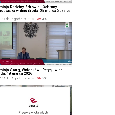
misja Rodziny, Zdrowia i Ochrony
odowiska w dniu środa, 25 marca 2026 cz.
137 dni 2 godziny temu
492
misja Skarg, Wniosków i Petycji w dniu
oda, 18 marca 2026
144 dni 4 godziny temu
500