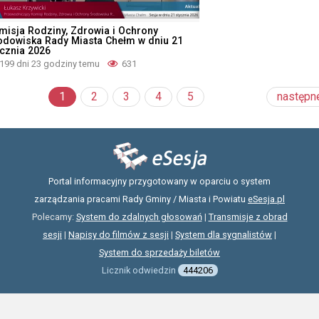
misja Rodziny, Zdrowia i Ochrony
odowiska Rady Miasta Chełm w dniu 21
ycznia 2026
199 dni 23 godziny temu
631
1
2
3
4
5
następn
Portal informacyjny przygotowany w oparciu o system
zarządzania pracami Rady Gminy / Miasta i Powiatu
eSesja.pl
Polecamy:
System do zdalnych głosowań
|
Transmisje z obrad
sesji
|
Napisy do filmów z sesji
|
System dla sygnalistów
|
System do sprzedaży biletów
Licznik odwiedzin
444206