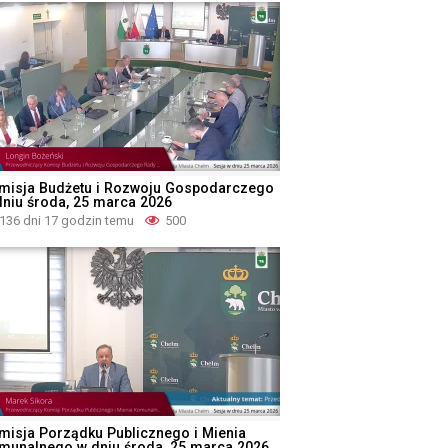
misja Budżetu i Rozwoju Gospodarczego
dniu środa, 25 marca 2026
136 dni 17 godzin temu
500
misja Porządku Publicznego i Mienia
munalnego w dniu środa, 25 marca 2026