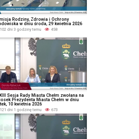
misja Rodziny, Zdrowia i Ochrony
odowiska w dniu środa, 29 kwietnia 2026
102 dni 3 godziny temu
458
XIII Sesja Rady Miasta Chełm zwołana na
iosek Prezydenta Miasta Chełm w dniu
tek, 10 kwietnia 2026
121 dni 1 godzinę temu
673