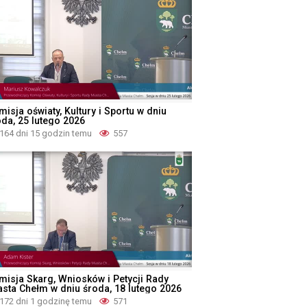
isja oświaty, Kultury i Sportu w dniu
oda, 25 lutego 2026
164 dni 15 godzin temu
557
misja Skarg, Wniosków i Petycji Rady
asta Chełm w dniu środa, 18 lutego 2026
172 dni 1 godzinę temu
571