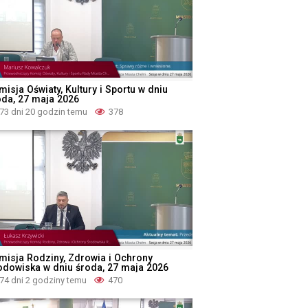
isja Oświaty, Kultury i Sportu w dniu
oda, 27 maja 2026
73 dni 20 godzin temu
378
misja Rodziny, Zdrowia i Ochrony
odowiska w dniu środa, 27 maja 2026
74 dni 2 godziny temu
470