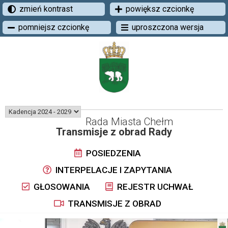
zmień kontrast
powiększ czcionkę
pomniejsz czcionkę
uproszczona wersja
Rada Miasta Chełm
Transmisje z obrad Rady
POSIEDZENIA
INTERPELACJE I ZAPYTANIA
GŁOSOWANIA
REJESTR UCHWAŁ
TRANSMISJE Z OBRAD