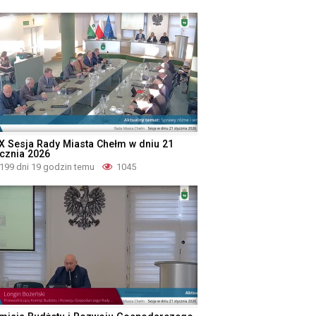
X Sesja Rady Miasta Chełm w dniu 21
ycznia 2026
199 dni 19 godzin temu
1045