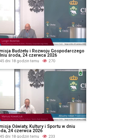
misja Budżetu i Rozwoju Gospodarczego
dniu środa, 24 czerwca 2026
45 dni 18 godzin temu
270
isja Oświaty, Kultury i Sportu w dniu
oda, 24 czerwca 2026
45 dni 18 godzin temu
233