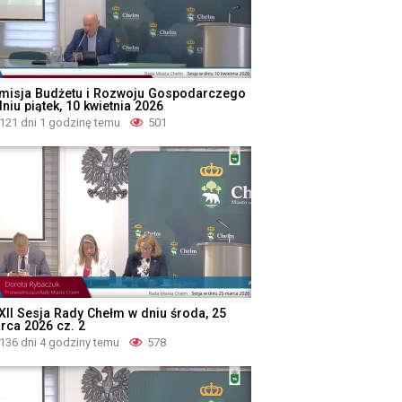
misja Budżetu i Rozwoju Gospodarczego
niu piątek, 10 kwietnia 2026
121 dni 1 godzinę temu
501
XII Sesja Rady Chełm w dniu środa, 25
rca 2026 cz. 2
136 dni 4 godziny temu
578