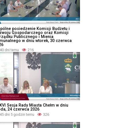
pólne posiedzenie Komisji Budżetu i
zwoju Gospodarczego oraz Komisji
rządku Publicznego i Mienia
munalnego w dniu wtorek, 30 czerwca
26
40 dni temu
216
XVI Sesja Rady Miasta Chełm w dniu
oda, 24 czerwca 2026
45 dni 5 godzin temu
326