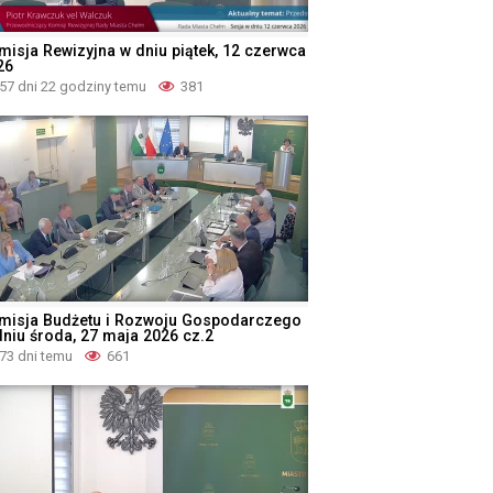
misja Rewizyjna w dniu piątek, 12 czerwca
26
57 dni 22 godziny temu
381
misja Budżetu i Rozwoju Gospodarczego
dniu środa, 27 maja 2026 cz.2
73 dni temu
661