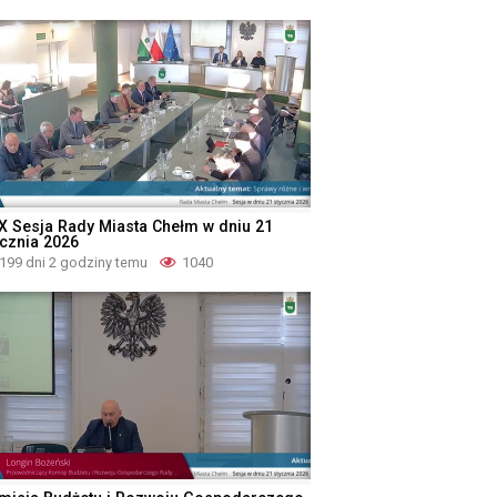
X Sesja Rady Miasta Chełm w dniu 21
ycznia 2026
199 dni 2 godziny temu
1040