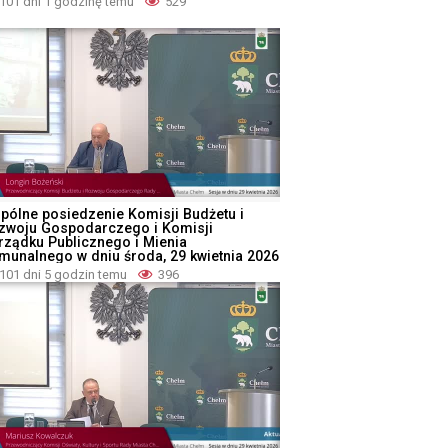
101 dni 1 godzinę temu
529
pólne posiedzenie Komisji Budżetu i
zwoju Gospodarczego i Komisji
rządku Publicznego i Mienia
munalnego w dniu środa, 29 kwietnia 2026
101 dni 5 godzin temu
396