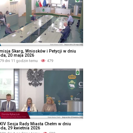
misja Skarg, Wniosków i Petycji w dniu
oda, 20 maja 2026
79 dni 11 godzin temu
479
XIV Sesja Rady Miasta Chełm w dniu
oda, 29 kwietnia 2026