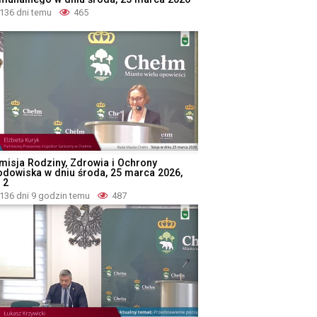
136 dni temu
465
misja Rodziny, Zdrowia i Ochrony
odowiska w dniu środa, 25 marca 2026,
 2
136 dni 9 godzin temu
487