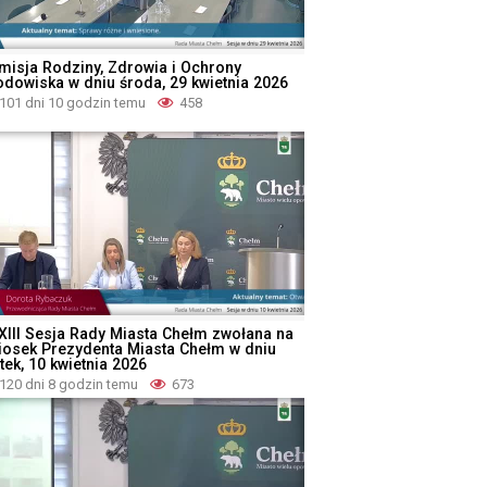
misja Rodziny, Zdrowia i Ochrony
odowiska w dniu środa, 29 kwietnia 2026
101 dni 10 godzin temu
458
XIII Sesja Rady Miasta Chełm zwołana na
iosek Prezydenta Miasta Chełm w dniu
tek, 10 kwietnia 2026
120 dni 8 godzin temu
673