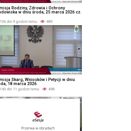
misja Rodziny, Zdrowia i Ochrony
odowiska w dniu środa, 25 marca 2026 cz.
136 dni 9 godzin temu
489
misja Skarg, Wniosków i Petycji w dniu
oda, 18 marca 2026
143 dni 11 godzin temu
498