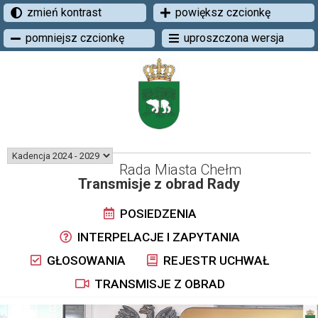
zmień kontrast
powiększ czcionkę
pomniejsz czcionkę
uproszczona wersja
Rada Miasta Chełm
Transmisje z obrad Rady
POSIEDZENIA
INTERPELACJE I ZAPYTANIA
GŁOSOWANIA
REJESTR UCHWAŁ
TRANSMISJE Z OBRAD