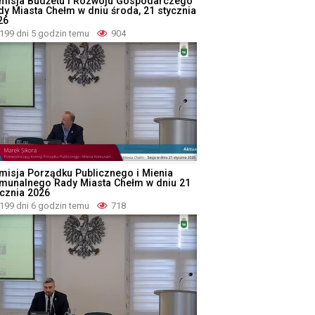
misja Budżetu i Rozwoju Gospodarczego
dy Miasta Chełm w dniu środa, 21 stycznia
26
199 dni 5 godzin temu
904
misja Porządku Publicznego i Mienia
munalnego Rady Miasta Chełm w dniu 21
ycznia 2026
199 dni 6 godzin temu
718