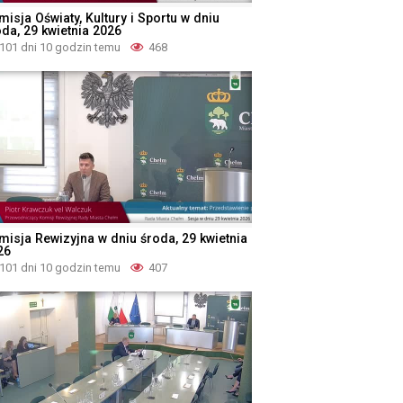
isja Oświaty, Kultury i Sportu w dniu
oda, 29 kwietnia 2026
101 dni 10 godzin temu
468
misja Rewizyjna w dniu środa, 29 kwietnia
26
101 dni 10 godzin temu
407