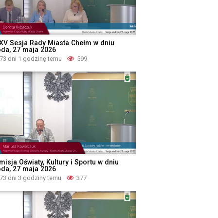
XV Sesja Rady Miasta Chełm w dniu
oda, 27 maja 2026
73 dni 1 godzinę temu
599
isja Oświaty, Kultury i Sportu w dniu
oda, 27 maja 2026
73 dni 3 godziny temu
377