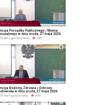
misja Porządku Publicznego i Mienia
munalnego w dniu środa, 27 maja 2026
73 dni 3 godziny temu
390
misja Rodziny, Zdrowia i Ochrony
odowiska w dniu środa, 27 maja 2026
73 dni 9 godzin temu
470