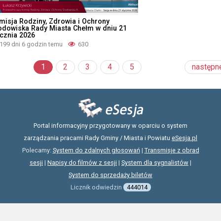
misja Rodziny, Zdrowia i Ochrony
odowiska Rady Miasta Chełm w dniu 21
ycznia 2026
199 dni 6 godzin temu
630
1
2
3
4
5
następn
Portal informacyjny przygotowany w oparciu o system
zarządzania pracami Rady Gminy / Miasta i Powiatu
eSesja.pl
Polecamy:
System do zdalnych głosowań
|
Transmisje z obrad
sesji
|
Napisy do filmów z sesji
|
System dla sygnalistów
|
System do sprzedaży biletów
Licznik odwiedzin
444014