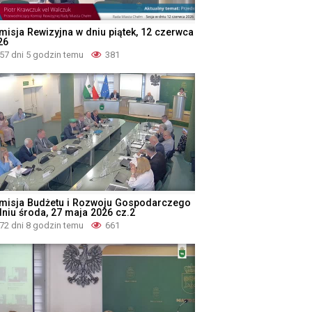
misja Rewizyjna w dniu piątek, 12 czerwca
26
57 dni 5 godzin temu
381
misja Budżetu i Rozwoju Gospodarczego
dniu środa, 27 maja 2026 cz.2
72 dni 8 godzin temu
661