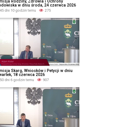
misja Rodziny, Zdrowia i Ochrony
odowiska w dniu środa, 24 czerwca 2026
45 dni 10 godzin temu
275
misja Skarg, Wniosków i Petycji w dniu
wartek, 18 czerwca 2026
50 dni 6 godzin temu
907