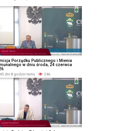
misja Porządku Publicznego i Mienia
munalnego w dniu środa, 24 czerwca
26
45 dni 8 godzin temu
246