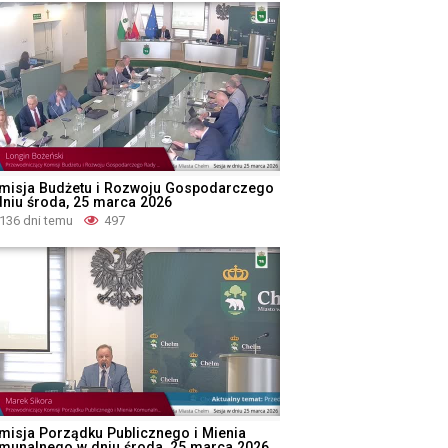
misja Budżetu i Rozwoju Gospodarczego
dniu środa, 25 marca 2026
136 dni temu
497
misja Porządku Publicznego i Mienia
munalnego w dniu środa, 25 marca 2026