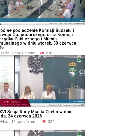
pólne posiedzenie Komisji Budżetu i
zwoju Gospodarczego oraz Komisji
rządku Publicznego i Mienia
munalnego w dniu wtorek, 30 czerwca
26
39 dni 7 godzin temu
216
XVI Sesja Rady Miasta Chełm w dniu
oda, 24 czerwca 2026
44 dni 12 godzin temu
324