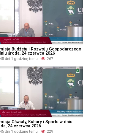
misja Budżetu i Rozwoju Gospodarczego
dniu środa, 24 czerwca 2026
45 dni 1 godzinę temu
267
isja Oświaty, Kultury i Sportu w dniu
oda, 24 czerwca 2026
45 dni 1 godzinę temu
229