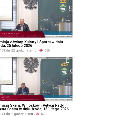
isja oświaty, Kultury i Sportu w dniu
oda, 25 lutego 2026
163 dni 22 godziny temu
556
misja Skarg, Wniosków i Petycji Rady
asta Chełm w dniu środa, 18 lutego 2026
171 dni 8 godzin temu
570