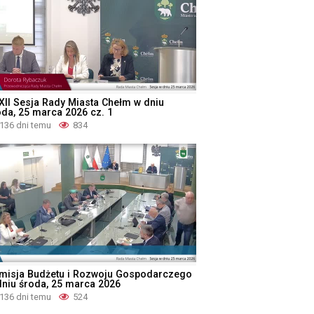
XII Sesja Rady Miasta Chełm w dniu
oda, 25 marca 2026 cz. 1
136 dni temu
834
misja Budżetu i Rozwoju Gospodarczego
dniu środa, 25 marca 2026
136 dni temu
524