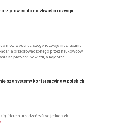
morządów co do możliwości rozwoju
o możliwości dalszego rozwoju nieznacznie
 z badania przeprowadzonego przez naukowców
asta na prawach powiatu, a najgorzej –
niejsze systemy konferencyjne w polskich
tają liderem urządzeń wśród jednostek
j