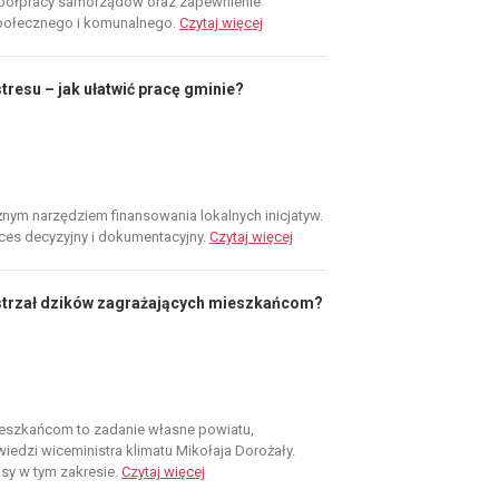
półpracy samorządów oraz zapewnienie
społecznego i komunalnego.
Czytaj więcej
tresu – jak ułatwić pracę gminie?
nym narzędziem finansowania lokalnych inicjatyw.
roces decyzyjny i dokumentacyjny.
Czytaj więcej
strzał dzików zagrażających mieszkańcom?
ieszkańcom to zadanie własne powiatu,
edzi wiceministra klimatu Mikołaja Dorożały.
isy w tym zakresie.
Czytaj więcej