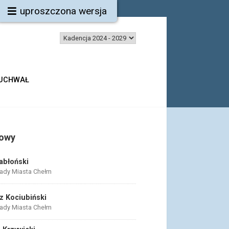
uproszczona wersja
 UCHWAŁ
bowy
Jabłoński
ady Miasta Chełm
 Kociubiński
ady Miasta Chełm