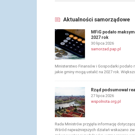
Aktualności samorządowe
MFiG podało maksymal
2027 rok
30 lipca 2026
samorzad.pap.pl
Ministerstwo Finansów i Gospodarki podało 
jakie gminy mogą ustalić na 2027 rok. Większ
Rząd podsumował reali
27 lipca 2026
wspolnota.org.pl
Rada Ministrów przyjęła informację dotyczącą r
Wśród najważniejszych działań wskazano zwi