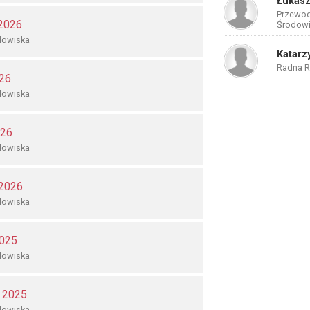
Łukasz
Przewod
 2026
Środowi
dowiska
Katarz
Radna R
26
dowiska
026
dowiska
 2026
dowiska
2025
dowiska
a 2025
dowiska