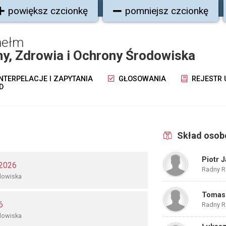
powiększ czcionkę
pomniejsz czcionkę
hełm
y, Zdrowia i Ochrony Środowiska
NTERPELACJE I ZAPYTANIA
GŁOSOWANIA
REJESTR
D
Skład oso
Piotr 
 2026
Radny R
dowiska
Tomasz
6
Radny R
dowiska