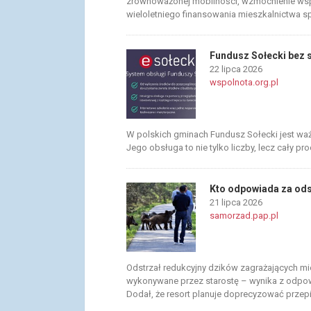
zrównoważonej mobilności, wzmocnienie ws
wieloletniego finansowania mieszkalnictwa 
Fundusz Sołecki bez s
22 lipca 2026
wspolnota.org.pl
W polskich gminach Fundusz Sołecki jest waż
Jego obsługa to nie tylko liczby, lecz cały p
Kto odpowiada za od
21 lipca 2026
samorzad.pap.pl
Odstrzał redukcyjny dzików zagrażających m
wykonywane przez starostę – wynika z odpowi
Dodał, że resort planuje doprecyzować przep